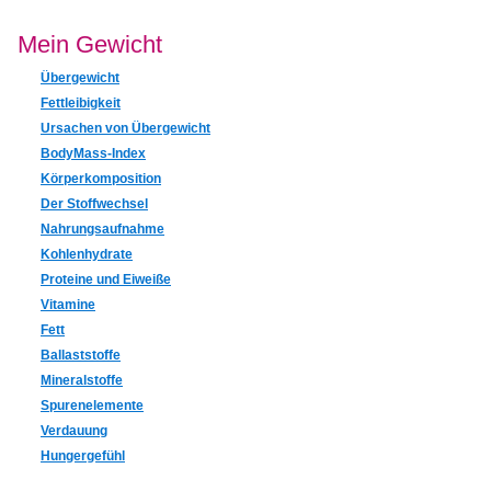
Mein Gewicht
Übergewicht
Fettleibigkeit
Ursachen von Übergewicht
BodyMass-Index
Körperkomposition
Der Stoffwechsel
Nahrungsaufnahme
Kohlenhydrate
Proteine und Eiweiße
Vitamine
Fett
Ballaststoffe
Mineralstoffe
Spurenelemente
Verdauung
Hungergefühl